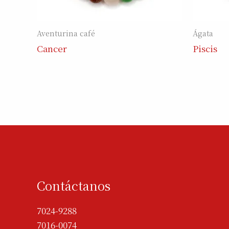
Aventurina café
Ágata
Cancer
Piscis
Contáctanos
7024-9288
7016-0074