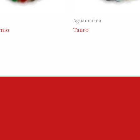
a
Aguamarina
rnio
Tauro