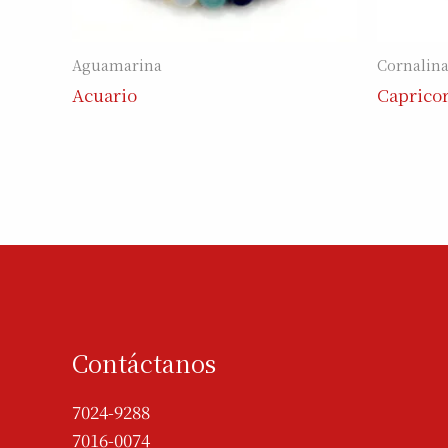
Aguamarina
Cornalin
Acuario
Caprico
Contáctanos
7024-9288
7016-0074